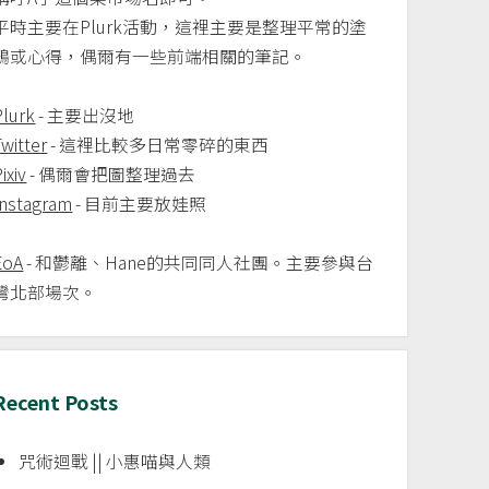
平時主要在Plurk活動，這裡主要是整理平常的塗
鴉或心得，偶爾有一些前端相關的筆記。
Plurk
- 主要出沒地
Twitter
- 這裡比較多日常零碎的東西
ixiv
- 偶爾會把圖整理過去
Instagram
- 目前主要放娃照
EoA
- 和鬱離、Hane的共同同人社團。主要參與台
灣北部場次。
Recent Posts
咒術迴戰 || 小惠喵與人類