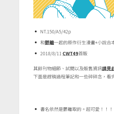
NT.150/A5/42p
和
鬱離
一起的原作衍生漫畫+小說合
2018/8/11
CWT49
首販
其餘刊物細節、試閱以及販售資訊
請見
下面是趕稿過程筆記和一些碎碎念，看完
書名依然是鬱離取的。超可愛！！！