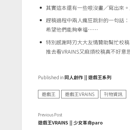
其實這本還有一些哏沒畫／寫出來。
趕稿過程中兩人瘋狂跳針的一句話：
希望他們能夠幸福……
特別感謝時刃大大友情贊助幫忙校稿
推去看VRAINS又麻煩校稿真不好意思
Published in
同人創作 || 遊戲王系列
遊戲王
遊戲王VRAINS
刊物資訊
Previous Post
遊戲王VRAINS || 少女革命paro