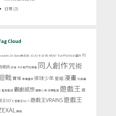
日常
(3)
Tag Cloud
刊
Yuri!!!onIce
rackets
Dr.Stone新石紀
JOJO
R-18
RE-MENT
凪玲
同人創作
咒術
物資訊
前端
卡片戰鬥先導者
迴戰
漫畫
排球少年
寶塚
星組
岸邊露伴
玩具攝
遊戲王
觀劇感想
遊
影
藍色監獄
觀展心得
逆轉監督
遊戲王
遊戲王VRAINS
戲王5D's
遊戲王Arc-V
ZEXAL
開箱