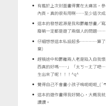
有鑑於上次封面畫得實在太痛苦，參
內頁，真的很有用啊……至少這次成
這本的發想起源是我和鬱離想畫／寫
廢萌一定都是遊了兩個人的問題……
仔細想想這本私設超多…………算了打
棄）
趕稿途中和鬱離兩人老是陷入自我懷
西真的好嗎……」「太ㄎㄧㄤ了吧…
生出來了呢！！！^q^
覺得自己不會畫小孩子嗚呃呃呃_(´ཀ`
這本的遊作畫得我好開心，大概我就
讚讚。