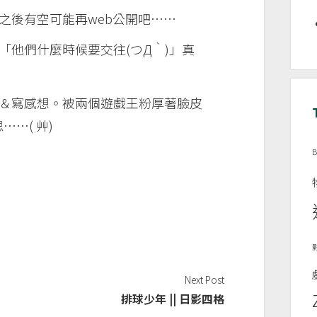
之後有空可能再web公開吧……
「他們什麼時候要交往(つД｀)」真
＆寫感想。被兩個遊戲王粉厚著臉皮
……( 艸)
B
Next Post
排球少年 || 日影四格