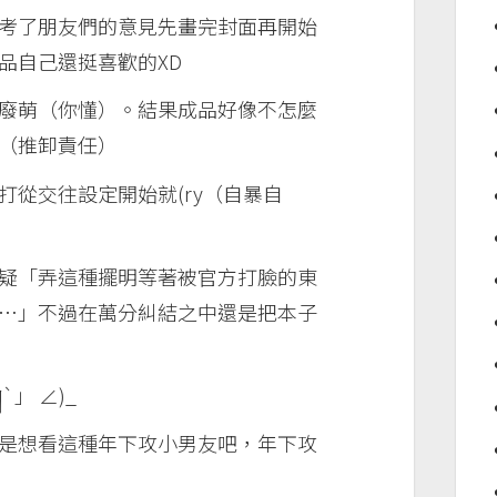
考了朋友們的意見先畫完封面再開始
品自己還挺喜歡的XD
廢萌（你懂）。結果成品好像不怎麼
（推卸責任）
從交往設定開始就(ry（自暴自
疑「弄這種擺明等著被官方打臉的東
…」不過在萬分糾結之中還是把本子
」 ∠)_
是想看這種年下攻小男友吧，年下攻