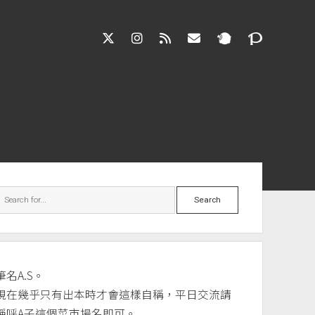
twitter
instagram
rss
jasloveel@gmail.co
debar
Search
筆名A.S。
現在幾乎只有出本時才會這樣自稱，平日交流請
稱呼A子這個菜市場名即可。