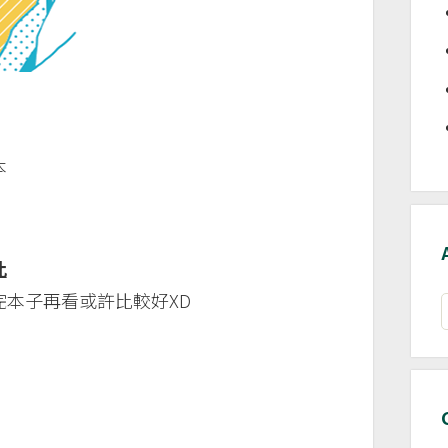
本
此
本子再看或許比較好XD
A