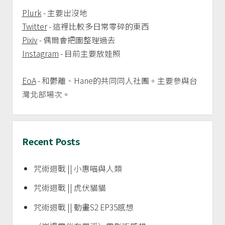
Plurk
- 主要出沒地
Twitter
- 這裡比較多日常零碎的東西
Pixiv
- 偶爾會把圖整理過去
Instagram
- 目前主要放娃照
EoA
- 和鬱離、Hane的共同同人社團。主要參與台
灣北部場次。
Recent Posts
咒術迴戰 || 小惠喵與人類
咒術迴戰 || 虎伏貓貓
咒術迴戰 || 動畫S2 EP35感想