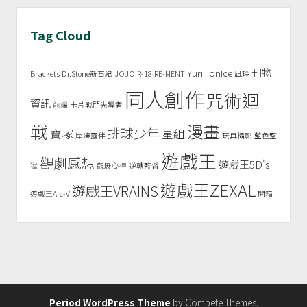
Tag Cloud
刊物
Yuri!!!onIce
Brackets
Dr.Stone新石紀
JOJO
R-18
RE-MENT
凪玲
同人創作
咒術迴
資訊
前端
卡片戰鬥先導者
戰
漫畫
排球少年
寶塚
星組
岸邊露伴
玩具攝影
藍色監
遊戲王
觀劇感想
遊戲王5D's
獄
觀展心得
逆轉監督
遊戲王ZEXAL
遊戲王VRAINS
遊戲王Arc-V
開箱
Period WordPress Theme
by Compete Themes.