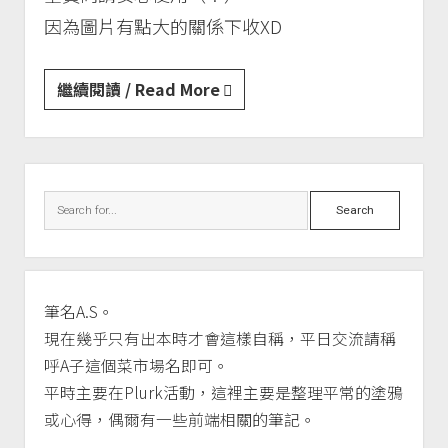
因為圖片有點大的關係下收XD
逆
繼續閱讀 / Read More
轉
監
督
Sidebar
||
Search
愚
人
節
漫
筆名A.S。
畫
現在幾乎只有出本時才會這樣自稱，平日交流請稱
呼A子這個菜市場名即可。
平時主要在Plurk活動，這裡主要是整理平常的塗鴉
或心得，偶爾有一些前端相關的筆記。