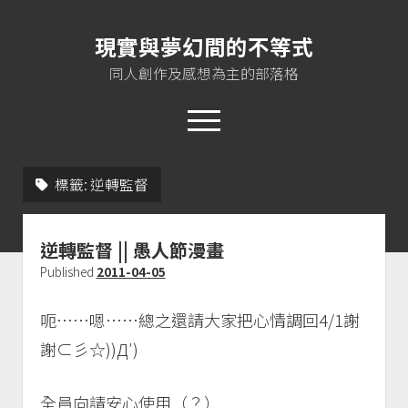
現實與夢幻間的不等式
同人創作及感想為主的部落格
open
menu
twitter
instagram
rss
jasloveel@gmail.com
標籤:
逆轉監督
About me
逆轉監督 || 愚人節漫畫
Published
2011-04-05
Plurk
呃……嗯……總之還請大家把心情調回4/1謝
Pixiv
謝⊂彡☆))Д′)
Instagram
EoA
全員向請安心使用（？）