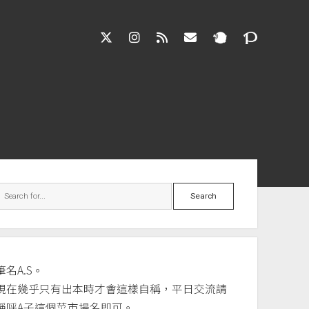
twitter
instagram
rss
jasloveel@gmail.co
debar
Search
筆名A.S。
現在幾乎只有出本時才會這樣自稱，平日交流請
稱呼A子這個菜市場名即可。