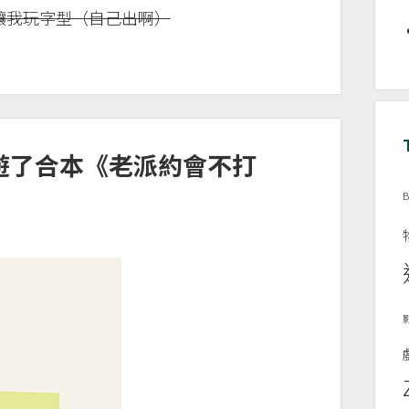
讓我玩字型（自己出啊）
T52遊了合本《老派約會不打
B