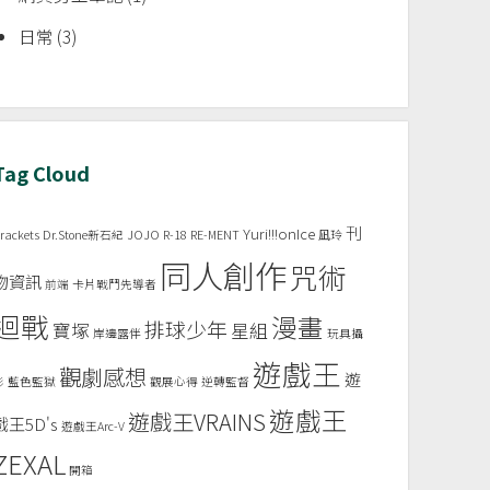
日常
(3)
Tag Cloud
刊
Yuri!!!onIce
rackets
Dr.Stone新石紀
JOJO
R-18
RE-MENT
凪玲
同人創作
咒術
物資訊
前端
卡片戰鬥先導者
迴戰
漫畫
排球少年
寶塚
星組
岸邊露伴
玩具攝
遊戲王
觀劇感想
遊
影
藍色監獄
觀展心得
逆轉監督
遊戲王
遊戲王VRAINS
戲王5D's
遊戲王Arc-V
ZEXAL
開箱