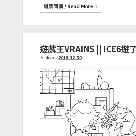
遊
繼續閱讀 / Read More
戲
王
VRAINS
||
遊戲王VRAINS || ICE6
CWT56
遊
Published
2019-12-30
了
無
料