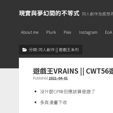
現實與夢幻間的不等式
同人創作及感想
About me
Plurk
Pixiv
Instagram
EoA
分類:
同人創作 || 遊戲王系列
遊戲王VRAINS || CWT5
Published
2021-04-01
沒什麼CP味但應該算是遊了
多頁漫畫下收