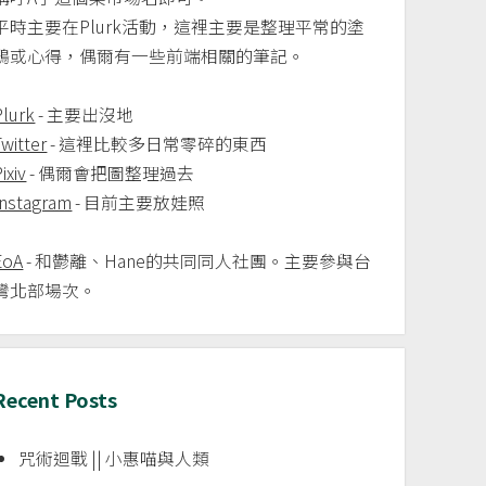
平時主要在Plurk活動，這裡主要是整理平常的塗
鴉或心得，偶爾有一些前端相關的筆記。
Plurk
- 主要出沒地
Twitter
- 這裡比較多日常零碎的東西
ixiv
- 偶爾會把圖整理過去
Instagram
- 目前主要放娃照
EoA
- 和鬱離、Hane的共同同人社團。主要參與台
灣北部場次。
Recent Posts
咒術迴戰 || 小惠喵與人類