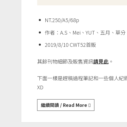
NT.250/A5/68p
作者：A.S、Mei、YUT、五月、草
2019/8/10 CWT52首販
其餘刊物細節及販售資訊
請見此
。
下面一樣是趕稿過程筆記和一些個人紀
XD
遊
繼續閱讀 / Read More
戲
王