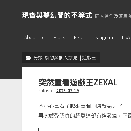
現實與夢幻間的不等式
同人創作及感想
About me
Plurk
Pixiv
Instagram
EoA
分類:
感想與個人意見 || 遊戲王
突然重看遊戲王ZEXAL
Published
2023-07-19
不小心重看了起來兩個小時就過去了…
再次感受我真的超愛這部有夠發瘋，下