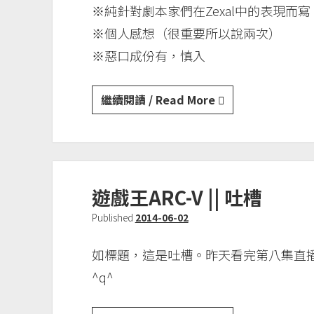
※純針對劇本家們在Zexal中的表現而
※個人感想（很重要所以說兩次）
※惡口成份有，慎入
遊
繼續閱讀 / Read More
戲
王
ZEXAL
||
遊戲王ARC-V || 吐槽
劇
本
Published
2014-06-02
陣
們
如標題，這是吐槽。昨天看完第八集直
的
^q^
一
言