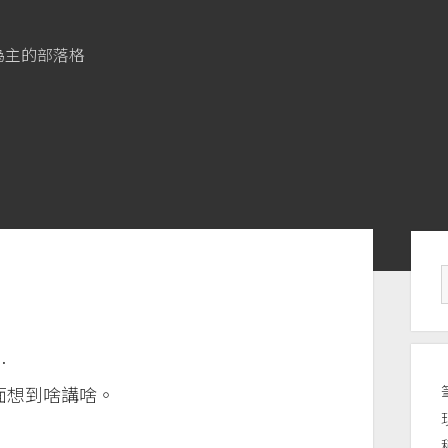
為主的部落格
Si
…
面想到啥講啥。