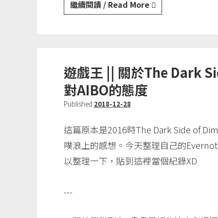
突
繼續閱讀 / Read More
然
重
看
遊
遊戲王 || 關於The Dark S
戲
王
對AIBO的態度
ZEXAL
Published
2018-12-28
這篇原本是2016時The Dark Side o
噗浪上的感想。今天整理自己的Evern
以整理一下，貼到這裡當個紀錄XD
---