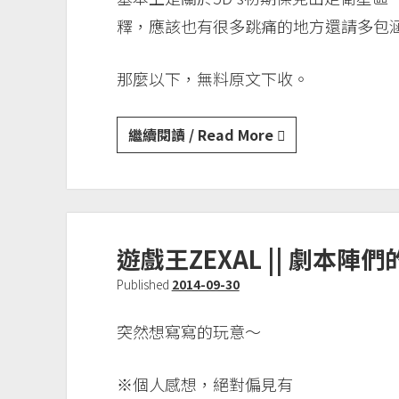
長
釋，應該也有很多跳痛的地方還請多包涵
對
AIBO
的
那麼以下，無料原文下收。
態
度
遊
繼續閱讀 / Read More
戲
王
5D’s
||
遊戲王ZEXAL || 劇本陣
關
於
Published
2014-09-30
傑
克
突然想寫寫的玩意～
※個人感想，絕對偏見有