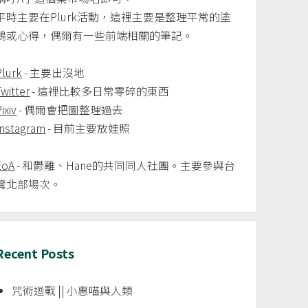
平時主要在Plurk活動，這裡主要是整理平常的塗
鴉或心得，偶爾有一些前端相關的筆記。
Plurk
- 主要出沒地
Twitter
- 這裡比較多日常零碎的東西
ixiv
- 偶爾會把圖整理過去
Instagram
- 目前主要放娃照
EoA
- 和鬱離、Hane的共同同人社團。主要參與台
灣北部場次。
Recent Posts
咒術迴戰 || 小惠喵與人類