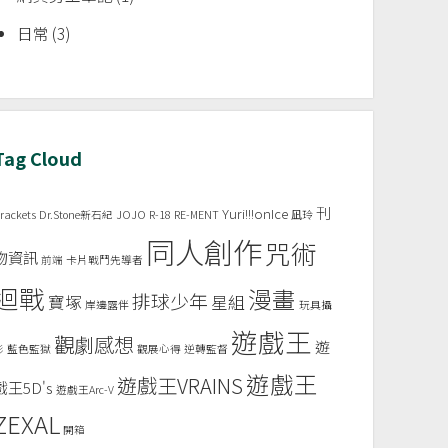
日常
(3)
Tag Cloud
刊
Yuri!!!onIce
rackets
Dr.Stone新石紀
JOJO
R-18
RE-MENT
凪玲
同人創作
咒術
物資訊
前端
卡片戰鬥先導者
迴戰
漫畫
排球少年
寶塚
星組
岸邊露伴
玩具攝
遊戲王
觀劇感想
遊
影
藍色監獄
觀展心得
逆轉監督
遊戲王
遊戲王VRAINS
戲王5D's
遊戲王Arc-V
ZEXAL
開箱