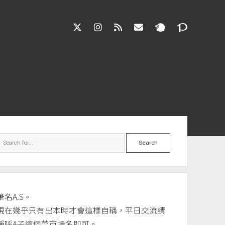
twitter
instagram
rss
jasloveel@gmail.co
debar
Search
筆名A.S。
現在幾乎只有出本時才會這樣自稱，平日交流請
稱呼A子這個菜市場名即可。