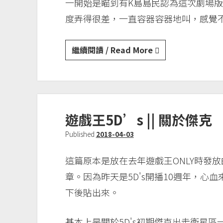
一開始是瞄到有K島島民認為這次劇場版
度弄得很差，一直容器容器地叫，感覺
遊
繼續閱讀 / Read More
戲
王
||
關
遊戲王5D’s || 關於傑克
於
The
Published
2018-04-03
Dark
Side
這篇原本是放在去年遊戲王ONLY時發
of
章。因為昨天是5D's開播10週年，心
Dimensions
下後貼出來。
中
社
基本上是關於5D's初期傑克出走衛星