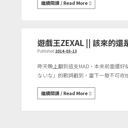
遊
繼續閱讀 / Read More
感
戲
想
王
ARC-
V
遊戲王ZEXAL || 該來
||
吐
Published
2014-03-13
槽
昨天晚上翻到這支MAD，本來前面還好
ないな」的歌詞戳到，當下一發不可收
遊
繼續閱讀 / Read More
戲
王
ZEXAL
||