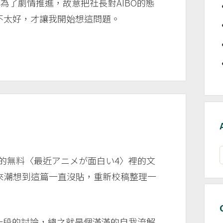
為了劇情推進，故意把社長對AIBO的態
不太好，才讓我開始想這問題。
A
放的無料〈最近アニメが面白い4〉裡的文
血來潮想到這篇一直沒貼，重新校稿整理一
區一段的討論，總之就是個滿滿的自我流解