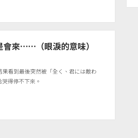
的還是會來……（眼淚的意味）
結果看到最後突然被「全く、君には敵わ
拾哭得停不下來。