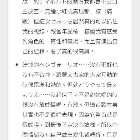
版一到ティボルト的戲份我都會不由自
主放空，無論小紅或真風都一樣（痛
毆）但這次せおっち居然真的可以抓住
我的視線，跟當年凰稀一樣讓我有感受
到角色的一貫性和氣場，而且有演出自
己的詮釋，看了真的很高興。
綺城的ベンヴォーリオ……沒有不好也
沒有不合啦，跟蒙太古家的大家互動的
時候還滿和諧的。但就どうやって伝え
よう太……沒起伏了。不是說她唱的時
候沒有放感情喔，有放。但這首歌本身
其實也不是很好表現，因為它整首就是
個感嘆，到最後下定決心這樣，所以中
間情緒沒有自己做出變化或轉折，只是