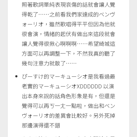
照著歌詞單純表現哀傷的話就會讓人覺
得乾了……之前看我們家達成的ベンヴ
ォーリオ，雖然歌唱得平平但因為他就
很會演，情緒的起伏有做出來這段就會
讓人覺得很揪心啊啊啊……希望綺城這
方面可以再調整一下，不然我真的聽了
幾句注意力就散了……
ぴーすけ的マーキューシオ是我看過最
老實的マーキューシオXDDDDDD 以演
出本身來說的話角色形象是有，但還是
覺得可以再ㄎ一ㄤ一點啦，做出和ベン
ヴォーリオ的差異會比較好。另外死掉
那邊演得還不錯