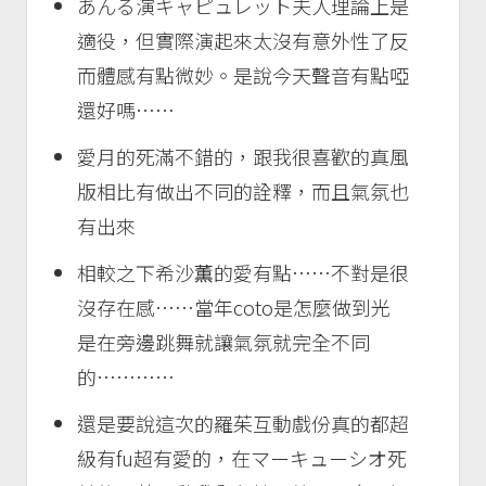
あんる演キャピュレット夫人理論上是
適役，但實際演起來太沒有意外性了反
而體感有點微妙。是說今天聲音有點啞
還好嗎……
愛月的死滿不錯的，跟我很喜歡的真風
版相比有做出不同的詮釋，而且氣氛也
有出來
相較之下希沙薫的愛有點……不對是很
沒存在感……當年coto是怎麼做到光
是在旁邊跳舞就讓氣氛就完全不同
的…………
還是要說這次的羅茱互動戲份真的都超
級有fu超有愛的，在マーキューシオ死