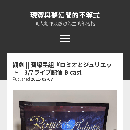
現實與夢幻間的不等式
同人創作及感想為主的部落格
open
menu
twitter
instagram
rss
jasloveel@gmail.com
觀劇 || 寶塚星組『ロミオとジュリエッ
ト』3/7ライブ配信 B cast
About me
Published
2021-03-07
Plurk
Pixiv
Instagram
EoA