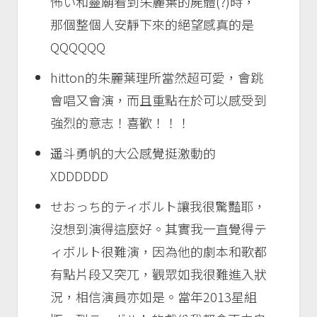
怖い和靈廟看到朱麗葉的屍體(?)時，
那個整個人安靜下來的絕望感真的是
QQQQQQ
hitton的朱麗葉理所當然超可愛，會跳
會唱又會演，而且重點在於可以感受到
強烈的意志！喜歡！！！
遥斗勇帆的大公感覺挺激動的
XDDDDDD
せおっち的ティボルト讓我很驚豔耶，
沒想到演得這麼好。其實我一直覺得テ
ィボルト很難演，因為他的劇本和歌都
有點片段又突兀，觀眾如我很難進入狀
況，相信演員亦如是。當年2013星組