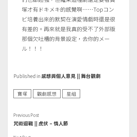
塚才有ドキメキ的感覺啊……Topコン
ビ培養出來的默契在演愛情戲時還是很
有差的。再來就是我真的受不了外部版
那個欠吐槽的背景設定，去你的メー
ル！！！
Published in
感想與個人意見 || 舞台觀劇
寶塚
觀劇感想
星組
Previous Post
咒術迴戰 || 虎伏 – 情人節