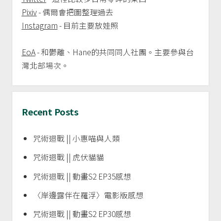
Pixiv
- 偶爾會把圖整理過去
Instagram
- 目前主要放娃照
EoA
- 和鬱離、Hane的共同同人社團。主要參與台
灣北部場次。
Recent Posts
咒術迴戰 || 小惠喵與人類
咒術迴戰 || 虎伏貓貓
咒術迴戰 || 動畫S2 EP35感想
〈岸邊露伴在羅浮〉電影版感想
咒術迴戰 || 動畫S2 EP30感想