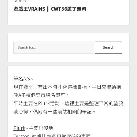
Next Post
遊戲王VRAINS || CWT56遊了無料
Sidebar
Search
筆名A.S。
現在幾乎只有出本時才會這樣自稱，平日交流請稱
呼A子這個菜市場名即可。
平時主要在Plurk活動，這裡主要是整理平常的塗鴉
或心得，偶爾有一些前端相關的筆記。
Plurk
- 主要出沒地
Twitter
- 這裡比較多日常零碎的東西