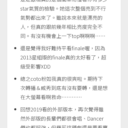
star氣質的檢驗。她這次整個亮到不行
氣勢都出來了。雖說本來就是漂亮的
人，但真的跟前幾年相比亮度完全不
同。有沒有機會上一下top啊啊啊……
還是覺得我好難持平看finale喔，因為
2013星組版的finale真的太好看了，超
級受影響XDD
總之coto粉如我真的很爽啦。期待下
次轉播＆威秀到底有沒有要轉，還是想
在大螢幕看啊救命…………
回想2019看的外部版本，再次覺得雖
然外部版的長輩們都很會唱、Dancer
們也都超強，但羅茱這種劇還是要看寶