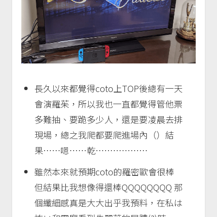
長久以來都覺得coto上TOP後總有一天
會演羅茱，所以我也一直都覺得管他票
多難抽、要跪多少人，還是要凌晨去排
現場，總之我爬都要爬進場內（）結
果……嗯……乾………………
雖然本來就預期coto的羅密歐會很棒
但結果比我想像得還棒QQQQQQQQ 那
個纖細感真是大大出乎我預料，在私は