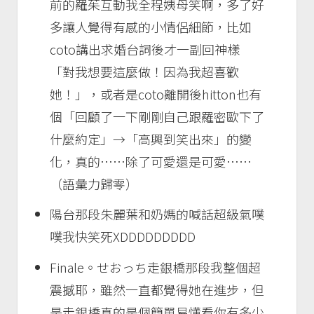
前的羅茱互動我全程姨母笑啊，多了好
多讓人覺得有感的小情侶細節，比如
coto講出求婚台詞後才一副回神樣
「對我想要這麼做！因為我超喜歡
她！」，或者是coto離開後hitton也有
個「回顧了一下剛剛自己跟羅密歐下了
什麼約定」→「高興到笑出來」的變
化，真的……除了可愛還是可愛……
（語彙力歸零）
陽台那段朱麗葉和奶媽的喊話超級氣噗
噗我快笑死XDDDDDDDDD
Finale。せおっち走銀橋那段我整個超
震撼耶，雖然一直都覺得她在進步，但
是走銀橋真的是個簡單易懂看你有多少