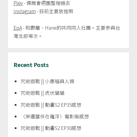
Pixiv
- 偶爾會把圖整理過去
Instagram
- 目前主要放娃照
EoA
- 和鬱離、Hane的共同同人社團。主要參與台
灣北部場次。
Recent Posts
咒術迴戰 || 小惠喵與人類
咒術迴戰 || 虎伏貓貓
咒術迴戰 || 動畫S2 EP35感想
〈岸邊露伴在羅浮〉電影版感想
咒術迴戰 || 動畫S2 EP30感想