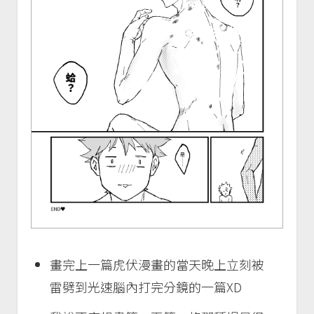
畫完上一篇虎伏漫畫的當天晚上立刻被
雷劈到光速腦內打完分鏡的一篇XD