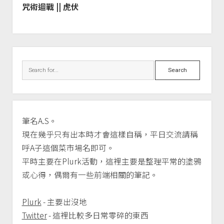
咒術迴戰 || 虎伏
Sidebar
Search
筆名A.S。
現在幾乎只有出本時才會這樣自稱，平日交流請稱
呼A子這個菜市場名即可。
平時主要在Plurk活動，這裡主要是整理平常的塗鴉
或心得，偶爾有一些前端相關的筆記。
Plurk
- 主要出沒地
Twitter
- 這裡比較多日常零碎的東西