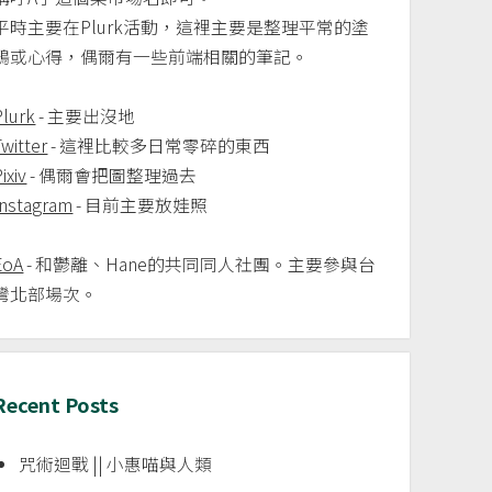
平時主要在Plurk活動，這裡主要是整理平常的塗
鴉或心得，偶爾有一些前端相關的筆記。
Plurk
- 主要出沒地
Twitter
- 這裡比較多日常零碎的東西
ixiv
- 偶爾會把圖整理過去
Instagram
- 目前主要放娃照
EoA
- 和鬱離、Hane的共同同人社團。主要參與台
灣北部場次。
Recent Posts
咒術迴戰 || 小惠喵與人類