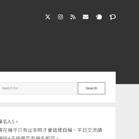
twitter
instagram
rss
jasloveel@gmail.co
debar
Search
筆名A.S。
現在幾乎只有出本時才會這樣自稱，平日交流請
稱呼A子這個菜市場名即可。