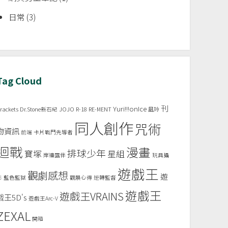
日常
(3)
Tag Cloud
刊
Yuri!!!onIce
rackets
Dr.Stone新石紀
JOJO
R-18
RE-MENT
凪玲
同人創作
咒術
物資訊
前端
卡片戰鬥先導者
迴戰
漫畫
排球少年
寶塚
星組
岸邊露伴
玩具攝
遊戲王
觀劇感想
遊
影
藍色監獄
觀展心得
逆轉監督
遊戲王
遊戲王VRAINS
戲王5D's
遊戲王Arc-V
ZEXAL
開箱