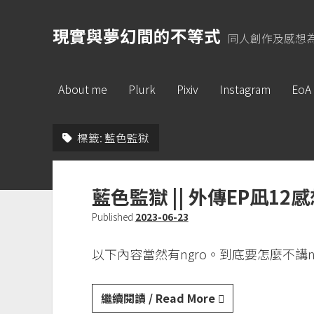
現實與夢幻間的不等式
同人創作及感想
About me
Plurk
Pixiv
Instagram
EoA
標籤:
藍色監獄
藍色監獄 || 外傳EP凪12
Published
2023-06-23
以下內容當然有ngro。到底要怎麼不講n
藍
繼續閱讀 / Read More