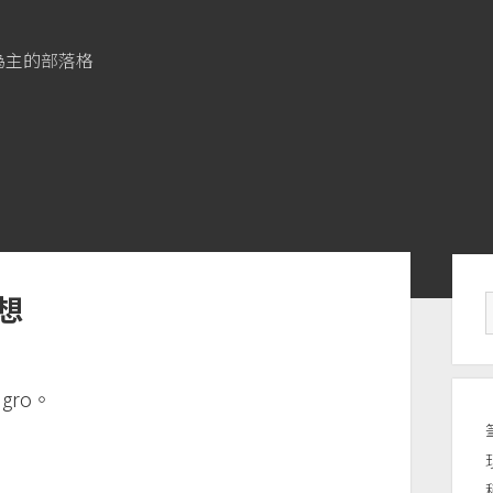
為主的部落格
Si
感想
gro。