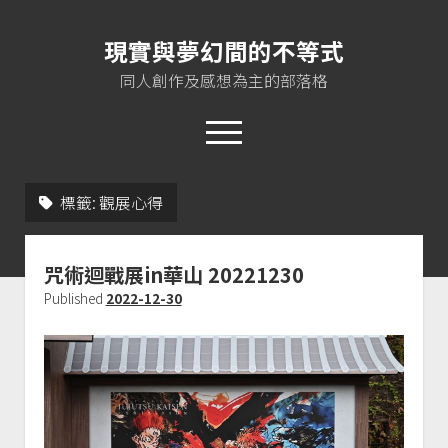
現實與夢幻間的不等式
同人創作及感想為主的部落格
open
menu
twitter
instagram
rss
jasloveel@gmail.com
標籤:
觀展心得
About me
咒術迴戰展in華山 20221230
Published
2022-12-30
Plurk
Pixiv
Instagram
EoA