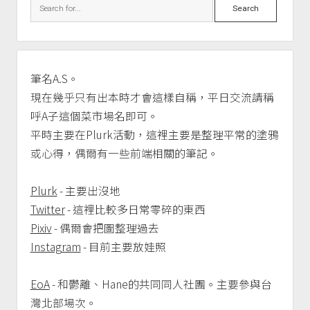
Search
in
華
山
20221230
筆名A.S。
現在幾乎只有出本時才會這樣自稱，平日交流請稱
呼A子這個菜市場名即可。
平時主要在Plurk活動，這裡主要是整理平常的塗鴉
或心得，偶爾有一些前端相關的筆記。
Plurk
- 主要出沒地
Twitter
- 這裡比較多日常零碎的東西
Pixiv
- 偶爾會把圖整理過去
Instagram
- 目前主要放娃照
EoA
- 和鬱離、Hane的共同同人社團。主要參與台
灣北部場次。