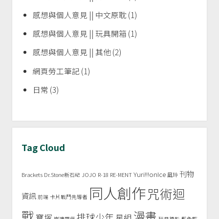
感想與個人意見 || 中文原耽
(1)
感想與個人意見 || 玩具開箱
(1)
感想與個人意見 || 其他
(2)
網頁勞工筆記
(1)
日常
(3)
Tag Cloud
刊物
Yuri!!!onIce
Brackets
Dr.Stone新石紀
JOJO
R-18
RE-MENT
凪玲
同人創作
咒術迴
資訊
前端
卡片戰鬥先導者
戰
漫畫
排球少年
寶塚
星組
岸邊露伴
玩具攝影
藍色監