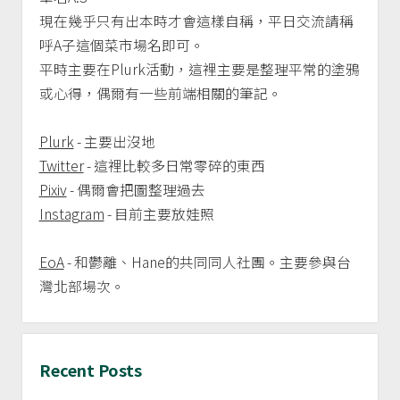
玉．
現在幾乎只有出本時才會這樣自稱，平日交流請稱
玉
呼A子這個菜市場名即可。
折
平時主要在Plurk活動，這裡主要是整理平常的塗鴉
篇
或心得，偶爾有一些前端相關的筆記。
感
想
Plurk
- 主要出沒地
Twitter
- 這裡比較多日常零碎的東西
Pixiv
- 偶爾會把圖整理過去
Instagram
- 目前主要放娃照
EoA
- 和鬱離、Hane的共同同人社團。主要參與台
灣北部場次。
Recent Posts