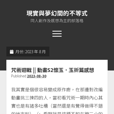
現實與夢幻間的不等式
同人創作及感想為主的部落格
open
menu
twitter
instagram
rss
jasloveel@gmail.com
月份:
2023 年 8 月
About me
咒術迴戰 || 動畫S2懷玉．玉折篇感想
Published
2023-08-30
Plurk
我其實是個很容易變成原作廚，在那邊對改編
Pixiv
動畫挑三揀四的人，當初看咒術一期時內心其
Instagram
實也是有諸多吐槽（當然還是有覺得做得不錯
EoA
的地方啦）（←看啊就是這種不知在跩三小的