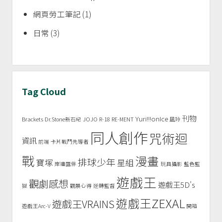
網頁勞工筆記
(1)
日常
(3)
Tag Cloud
刊物
Yuri!!!onIce
Brackets
Dr.Stone新石紀
JOJO
R-18
RE-MENT
凪玲
同人創作
咒術迴
資訊
前端
卡片戰鬥先導者
戰
漫畫
排球少年
寶塚
星組
岸邊露伴
玩具攝影
藍色監
遊戲王
觀劇感想
遊戲王5D's
獄
觀展心得
逆轉監督
遊戲王ZEXAL
遊戲王VRAINS
遊戲王Arc-V
開箱