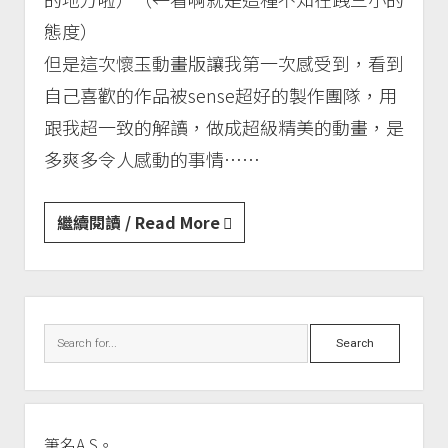
態度）
但是這次懷玉動畫版讓我第一次感受到，看到
自己喜歡的作品被sense超好的製作團隊，用
跟我超一致的解讀，做成超級精美的動畫，是
多爽多令人感動的事情……
咒
繼續閱讀 / Read More
術
迴
戰
Sidebar
||
Search
動
畫
S2
懷
筆名A.S。